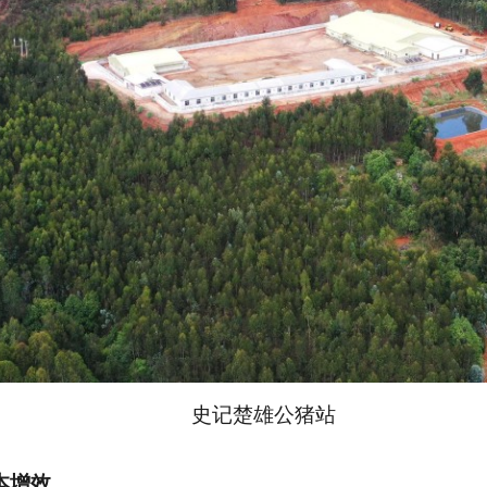
史记楚雄公猪站
本增效