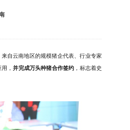
南
。来自
云南
地区的
规模猪
企代表、行业专家
应用，
并完成万头种猪合作签约
，标志着史