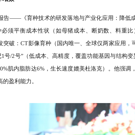
报告
——《育种技术的研发落地与产业化应用：降低
种必须平衡成本性状（如母猪成本、断奶数、料重比
发突破：CT影像育种（国内唯一、全球仅两家应用，
史记1号/2号”（低成本、高精度，覆盖功能基因与结构
30%
肌内脂肪
达
6%，生长速度媲美杜洛克）。他强调
高的盈利能力。