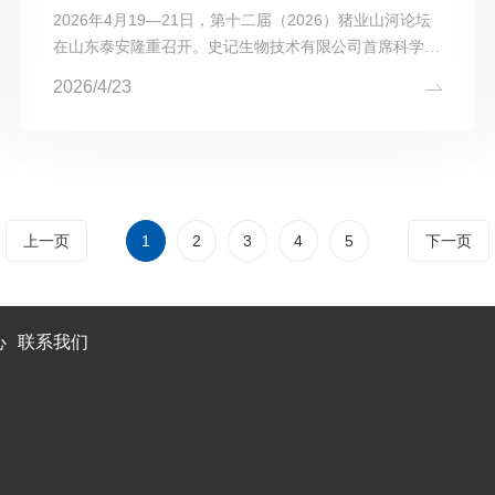
2026年4月19—21日，第十二届（2026）猪业山河论坛
在山东泰安隆重召开。史记生物技术有限公司首席科学家
傅衍教授受邀在19日下午的“猪业沙龙”闭门会议上作开场
2026/4/23
报告，分享《猪遗传育种新技术及其应用》。会上，史记
生物重点推介了...
上一页
1
2
3
4
5
下一页
心
联系我们