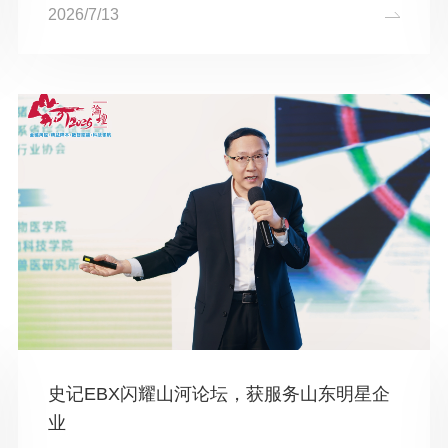
研院校及头部企业共同完成的 “华系种猪育种技术与核心
2026/7/13
种源创制及应用” 成果，荣获国家科学技术进步奖一等
奖。史记生物技...
史记EBX闪耀山河论坛，获服务山东明星企
业