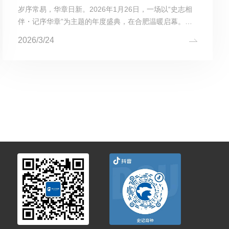
岁序常易，华章日新。2026年1月26日，一场以“史志相
伴・记序华章”为主题的年度盛典，在合肥温暖启幕。史
记生物2025年度先进表彰大会暨合作伙伴答谢会在此隆
2026/3/24
重召开，来自五湖四海的行业专家、战略伙伴、股东代表
及全体史记同仁...