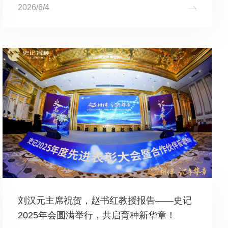
种猪基因改良领跑者，近日，中国种猪信息网甄梦莹对史
2026/6/4
记生物首席科学家、浙江大学傅衍教授进行了采访，深度
了解了史记育...
刘汉元主席祝贺，赵书红教授报告——史记
2025年会圆满举行，共启育种新华章！