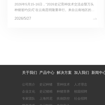
2026年5月15-16日，“2026史记育种技术交流会暨万头
种猪签约仪式”在云南昆明隆重举行。来自云南地区的规
模猪企代表、行业专家齐聚春城，共同见证史记生物在西
2026/5/27
南市场的又一里程碑时刻。会议聚焦育种技术落地与产业
化应用，并...
关于我们
产品中心
解决方案
加入我们
新闻中
公司简介
史记种猪
育种技术
人才理念
企业文化
史记猪精
种猪营养
校园招聘
专家团队
上海邦尼
疾病防控
社会招聘