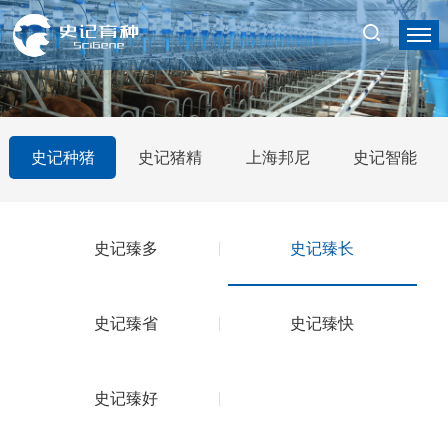
史记种猪
史记猪精
上海邦尼
史记智能
史记臻多
史记臻长
史记臻省
史记臻快
史记臻好